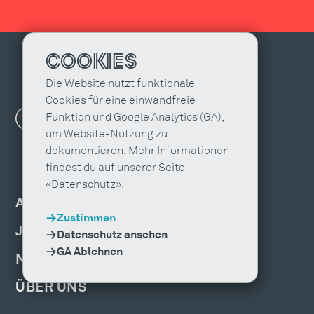
COOKIES
Die Website nutzt funktionale
Cookies für eine einwandfreie
Funktion und Google Analytics (GA),
um Website-Nutzung zu
dokumentieren. Mehr Informationen
findest du auf unserer Seite
«Datenschutz».
AGENTUR FINDEN
Zustimmen
JOBS & WEITERBILDUNG
Datenschutz ansehen
GA Ablehnen
NEWS, EVENTS & PUBLIKATIONEN
ÜBER UNS