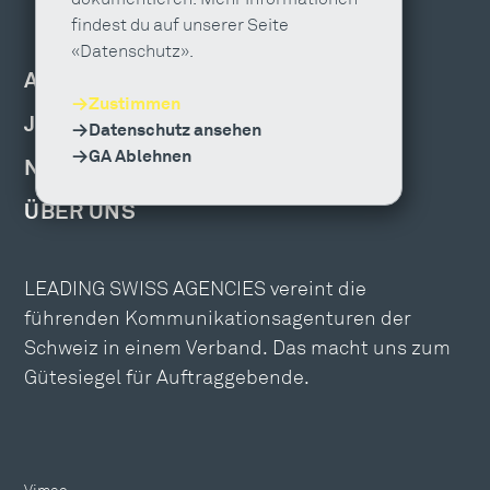
findest du auf unserer Seite
«Datenschutz».
AGENTUR FINDEN
Zustimmen
JOBS & WEITERBILDUNG
Datenschutz ansehen
GA Ablehnen
NEWS, EVENTS & PUBLIKATIONEN
ÜBER UNS
LEADING SWISS AGENCIES vereint die
führenden Kommunikationsagenturen der
Schweiz in einem Verband. Das macht uns zum
Gütesiegel für Auftraggebende.