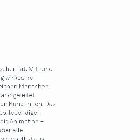
ischer Tat. Mit rund
tig wirksame
eichen Menschen.
and geleitet
reuen Kund:innen. Das
es, lebendigen
bis Animation –
über alle
s nie selbst aus