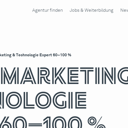
Agentur finden
Jobs & Weiterbildung
New
rketing & Technologie Expert 60–100 %
l Marketin
nologie
 60–100 %