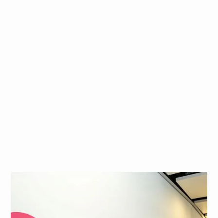
Wissensvermittlung: Dein umfangreiches
Fachwissen teilst du proaktiv mit
juniorigen Teammitgliedern und
übernimmst eine aktive Rolle bei deren
beruflicher Weiterentwicklung.
Direkt via Mail bewerben
Originales Stelleninserat