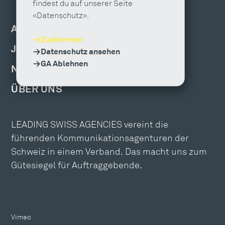
findest du auf unserer Seite
«Datenschutz».
AGENTUR FINDEN
Zustimmen
JOBS & WEITERBILDUNG
Datenschutz ansehen
GA Ablehnen
NEWS, EVENTS & PUBLIKATIONEN
ÜBER UNS
LEADING SWISS AGENCIES vereint die
führenden Kommunikationsagenturen der
Schweiz in einem Verband. Das macht uns zum
Gütesiegel für Auftraggebende.
Vimeo