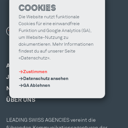
COOKIES
Die Website nutzt funktionale
Cookies für eine einwandfreie
Funktion und Google Analytics (GA),
um Website-Nutzung zu
dokumentieren. Mehr Informationen
findest du auf unserer Seite
«Datenschutz».
AGENTUR FINDEN
Zustimmen
JOBS & WEITERBILDUNG
Datenschutz ansehen
GA Ablehnen
NEWS, EVENTS & PUBLIKATIONEN
ÜBER UNS
LEADING SWISS AGENCIES vereint die
führenden Kommunikationsagenturen der