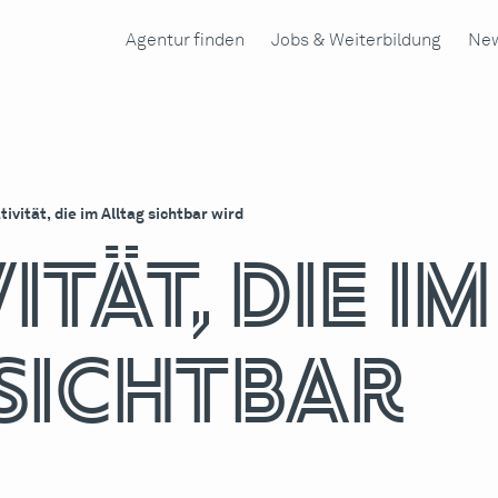
Agentur finden
Jobs & Weiterbildung
New
tivität, die im Alltag sichtbar wird
ität, die im
 sichtbar