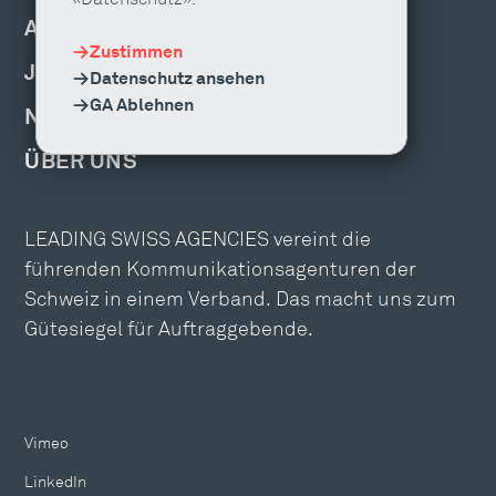
AGENTUR FINDEN
Zustimmen
JOBS & WEITERBILDUNG
Datenschutz ansehen
GA Ablehnen
NEWS, EVENTS & PUBLIKATIONEN
ÜBER UNS
LEADING SWISS AGENCIES vereint die
führenden Kommunikationsagenturen der
Schweiz in einem Verband. Das macht uns zum
Gütesiegel für Auftraggebende.
Vimeo
LinkedIn