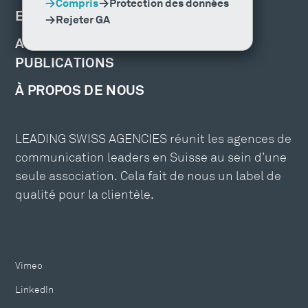
Compris
Protection des données
EMPLOIS ET FORMATION
Rejeter GA
ACTUALITÉS, ÉVÉNEMENTS ET
PUBLICATIONS
À PROPOS DE NOUS
LEADING SWISS AGENCIES réunit les agences de
communication leaders en Suisse au sein d’une
seule association. Cela fait de nous un label de
qualité pour la clientèle.
Vimeo
LinkedIn