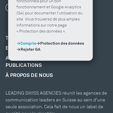
fonctionnels pour un bon
fonctionnement et Google Analytics
(GA) pour documenter l'utilisation du
site. Vous trouverez de plus amples
informations sur notre page
« Protection des données ».
TROUVER UNE AGENCE
Compris
Protection des données
EMPLOIS ET FORMATION
Rejeter GA
ACTUALITÉS, ÉVÉNEMENTS ET
PUBLICATIONS
À PROPOS DE NOUS
LEADING SWISS AGENCIES réunit les agences de
communication leaders en Suisse au sein d’une
seule association. Cela fait de nous un label de