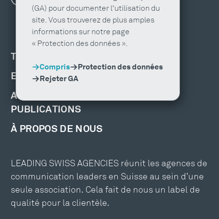
(GA) pour documenter l'utilisation du
site. Vous trouverez de plus amples
informations sur notre page
« Protection des données ».
TROUVER UNE AGENCE
Compris
Protection des données
EMPLOIS ET FORMATION
Rejeter GA
ACTUALITÉS, ÉVÉNEMENTS ET
PUBLICATIONS
À PROPOS DE NOUS
LEADING SWISS AGENCIES réunit les agences de
communication leaders en Suisse au sein d’une
seule association. Cela fait de nous un label de
qualité pour la clientèle.