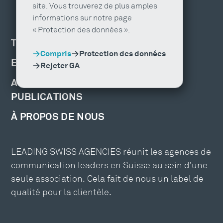
site. Vous trouverez de plus amples
informations sur notre page
« Protection des données ».
TROUVER UNE AGENCE
Compris
Protection des données
EMPLOIS ET FORMATION
Rejeter GA
ACTUALITÉS, ÉVÉNEMENTS ET
PUBLICATIONS
À PROPOS DE NOUS
LEADING SWISS AGENCIES réunit les agences de
communication leaders en Suisse au sein d’une
seule association. Cela fait de nous un label de
qualité pour la clientèle.