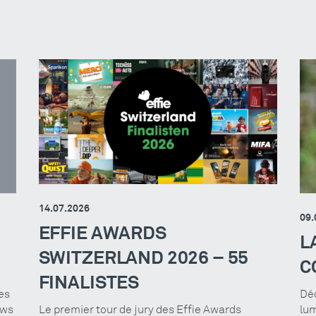
14.07.2026
09.
EFFIE AWARDS
L
SWITZERLAND 2026 – 55
C
FINALISTES
es
Déc
Le premier tour de jury des Effie Awards
ews
lum