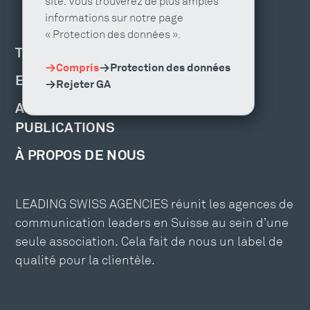
site. Vous trouverez de plus amples
informations sur notre page
« Protection des données ».
TROUVER UNE AGENCE
Compris
Protection des données
EMPLOIS ET FORMATION
Rejeter GA
ACTUALITÉS, ÉVÉNEMENTS ET
PUBLICATIONS
À PROPOS DE NOUS
LEADING SWISS AGENCIES réunit les agences de
communication leaders en Suisse au sein d’une
seule association. Cela fait de nous un label de
qualité pour la clientèle.