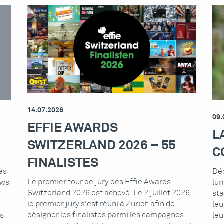
14.07.2026
09.
EFFIE AWARDS
L
SWITZERLAND 2026 – 55
C
FINALISTES
es
Déc
Le premier tour de jury des Effie Awards
ews
lum
Switzerland 2026 est achevé. Le 2 juillet 2026,
sta
le premier jury s'est réuni à Zurich afin de
leu
désigner les finalistes parmi les campagnes
as
leu