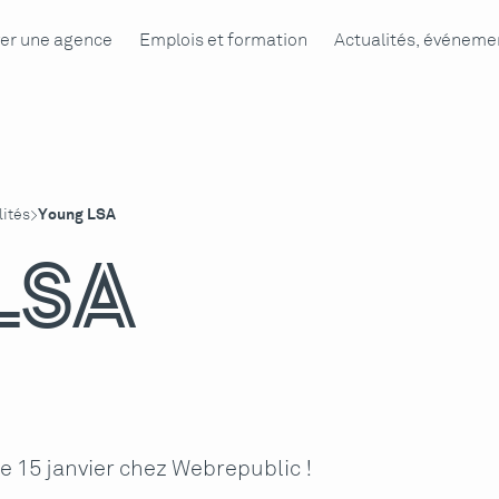
er une agence
Emplois et formation
Actualités, événemen
lités
Young LSA
>
LSA
le 15 janvier chez Webrepublic !