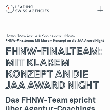
Home
News, Events & Publikationen
News
>
>
>
FHNW-Finalteam: Mit klarem Konzept an die JAA Award Night
FHNW-Finalteam:
Mit klarem
Konzept an die
JAA Award Night
Das FHNW-Team spricht
über Agentur-Coachings,