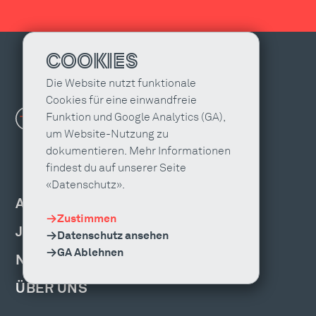
COOKIES
Die Website nutzt funktionale
Cookies für eine einwandfreie
Funktion und Google Analytics (GA),
um Website-Nutzung zu
dokumentieren. Mehr Informationen
findest du auf unserer Seite
«Datenschutz».
AGENTUR FINDEN
Zustimmen
JOBS & WEITERBILDUNG
Datenschutz ansehen
GA Ablehnen
NEWS, EVENTS & PUBLIKATIONEN
ÜBER UNS