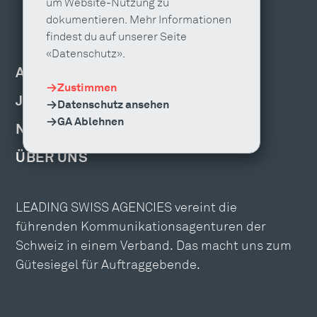
um Website-Nutzung zu
dokumentieren. Mehr Informationen
findest du auf unserer Seite
«Datenschutz».
AGENTUR FINDEN
Zustimmen
JOBS & WEITERBILDUNG
Datenschutz ansehen
GA Ablehnen
NEWS, EVENTS & PUBLIKATIONEN
ÜBER UNS
LEADING SWISS AGENCIES vereint die
führenden Kommunikationsagenturen der
Schweiz in einem Verband. Das macht uns zum
Gütesiegel für Auftraggebende.