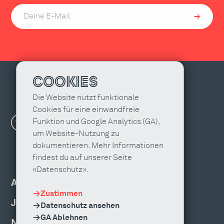
COOKIES
Die Website nutzt funktionale
Cookies für eine einwandfreie
Funktion und Google Analytics (GA),
um Website-Nutzung zu
dokumentieren. Mehr Informationen
findest du auf unserer Seite
«Datenschutz».
AGENTUR FINDEN
Zustimmen
JOBS & WEITERBILDUNG
Datenschutz ansehen
GA Ablehnen
NEWS, EVENTS & PUBLIKATIONEN