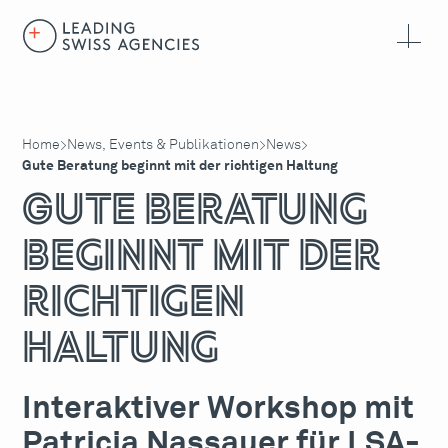
Home
News, Events & Publikationen
News
>
>
>
Gute Beratung beginnt mit der richtigen Haltung
Gute Beratung
beginnt mit der
richtigen
Haltung
Interaktiver Workshop mit
Patricia Nassauer für LSA-