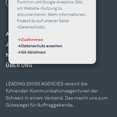
Funktion und Google Analytics (GA),
um Website-Nutzung zu
dokumentieren. Mehr Informationen
findest du auf unserer Seite
«Datenschutz».
AGENTUR FINDEN
Zustimmen
JOBS & WEITERBILDUNG
Datenschutz ansehen
GA Ablehnen
NEWS, EVENTS & PUBLIKATIONEN
ÜBER UNS
LEADING SWISS AGENCIES vereint die
führenden Kommunikationsagenturen der
Schweiz in einem Verband. Das macht uns zum
Gütesiegel für Auftraggebende.