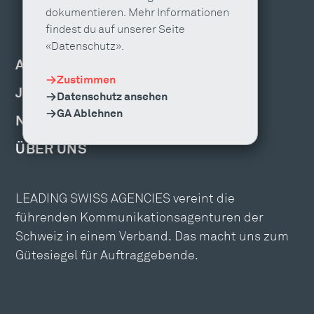
dokumentieren. Mehr Informationen
findest du auf unserer Seite
«Datenschutz».
AGENTUR FINDEN
Zustimmen
JOBS & WEITERBILDUNG
Datenschutz ansehen
GA Ablehnen
NEWS, EVENTS & PUBLIKATIONEN
ÜBER UNS
LEADING SWISS AGENCIES vereint die
führenden Kommunikationsagenturen der
Schweiz in einem Verband. Das macht uns zum
Gütesiegel für Auftraggebende.