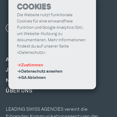
COOKIES
Die Website nutzt funktionale
Cookies für eine einwandfreie
Funktion und Google Analytics (GA),
um Website-Nutzung zu
dokumentieren. Mehr Informationen
findest du auf unserer Seite
«Datenschutz».
AGENTUR FINDEN
Zustimmen
JOBS & WEITERBILDUNG
Datenschutz ansehen
GA Ablehnen
NEWS, EVENTS & PUBLIKATIONEN
ÜBER UNS
LEADING SWISS AGENCIES vereint die
führenden Kommunikationsagenturen der