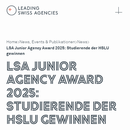
Home
News, Events & Publikationen
News
>
>
>
LSA Junior Agency Award 2025: Studierende der HSLU
gewinnen
LSA Junior
Agency Award
2025:
Studierende der
HSLU gewinnen