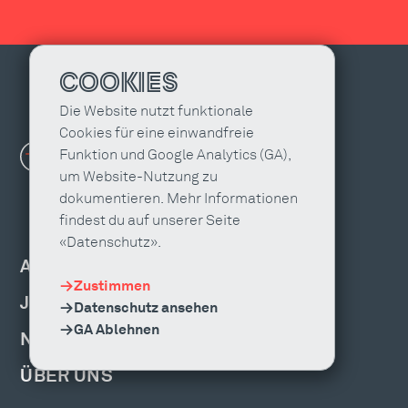
COOKIES
Die Website nutzt funktionale
Cookies für eine einwandfreie
Funktion und Google Analytics (GA),
um Website-Nutzung zu
dokumentieren. Mehr Informationen
findest du auf unserer Seite
«Datenschutz».
AGENTUR FINDEN
Zustimmen
JOBS & WEITERBILDUNG
Datenschutz ansehen
GA Ablehnen
NEWS, EVENTS & PUBLIKATIONEN
ÜBER UNS