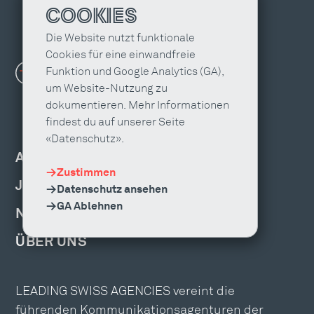
COOKIES
Die Website nutzt funktionale
Cookies für eine einwandfreie
Funktion und Google Analytics (GA),
um Website-Nutzung zu
dokumentieren. Mehr Informationen
findest du auf unserer Seite
«Datenschutz».
AGENTUR FINDEN
Zustimmen
JOBS & WEITERBILDUNG
Datenschutz ansehen
GA Ablehnen
NEWS, EVENTS & PUBLIKATIONEN
ÜBER UNS
LEADING SWISS AGENCIES vereint die
führenden Kommunikationsagenturen der